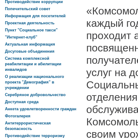
Противодействие коррупции
«Комсомо
Попечительский совет
Информация для посетителей
каждый го
Проектная деятельность
Пункт "Социальное такси"
проходит а
"Интернет-клуб"
посвященн
Актуальная информация
Досуговые объединения
получател
Система комплексной
реабилитации и абилитации
услуг на
инвалидов
О реализации национального
Социальны
проекта "Демография" в
учреждении
отделения
Серебряное добровольчество
Доступная среда
обслужива
Анкета удовлетворенности граждан
Фотогалерея
Комсомоль
Антитеррористическая
безопасность
своим уро
Противодействие терроризму