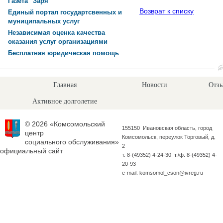
Газета "Заря"
Возврат к списку
Единый портал государтсвенных и
муниципальных услуг
Независимая оценка качества
оказания услуг организациями
Бесплатная юридическая помощь
Главная
Новости
Отзы
Активное долголетие
© 2026 «Комсомольский
155150 Ивановская область, город
центр
Комсомольск, переулок Торговый, д.
социального обслуживания»
2
официальный сайт
т. 8-(49352) 4-24-30 т./ф. 8-(49352) 4-
20-93
e-mail: komsomol_cson@ivreg.ru