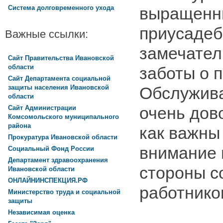
выращенн
Система долговременного ухода
приусадеб
Важные ссылки:
замечател
Сайт Правительства Ивановской
области
заботы о 
Сайт Департамента социальной
защиты населения Ивановской
Обслужив
области
очень дов
Сайт Администрации
Комсомольского муниципального
района
как важны
Прокуратура Ивановской области
внимание 
Социальный Фонд России
Департамент здравоохранения
стороны с
Ивановской области
ОНЛАЙНИНСПЕКЦИЯ.РФ
работнико
Министерство труда и социальной
защиты
Независимая оценка