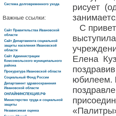
рисует (о
Система долговременного ухода
занимается
Важные ссылки:
С привет
Сайт Правительства Ивановской
области
выступила
Сайт Департамента социальной
защиты населения Ивановской
учрежден
области
Елена Куз
Сайт Администрации
Комсомольского муниципального
района
поздравив
Прокуратура Ивановской области
юбилеем. 
Социальный Фонд России
Департамент здравоохранения
поздравле
Ивановской области
ОНЛАЙНИНСПЕКЦИЯ.РФ
присоедин
Министерство труда и социальной
защиты
«Палитры
Независимая оценка