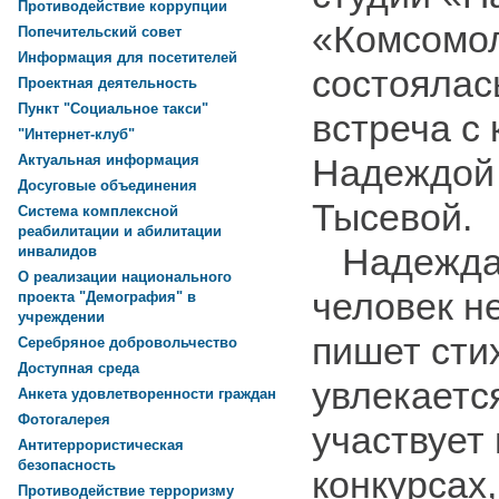
Противодействие коррупции
«Комсомо
Попечительский совет
Информация для посетителей
состоялас
Проектная деятельность
Пункт "Социальное такси"
встреча с
"Интернет-клуб"
Надеждой
Актуальная информация
Досуговые объединения
Тысевой.
Система комплексной
реабилитации и абилитации
Надежда 
инвалидов
О реализации национального
человек н
проекта "Демография" в
учреждении
пишет стих
Серебряное добровольчество
Доступная среда
увлекаетс
Анкета удовлетворенности граждан
Фотогалерея
участвует
Антитеррористическая
безопасность
конкурсах,
Противодействие терроризму