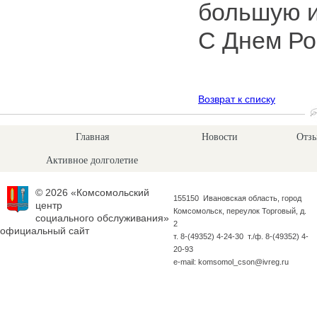
большую и
С Днем Ро
Возврат к списку
Главная
Новости
Отзы
Активное долголетие
© 2026 «Комсомольский
155150 Ивановская область, город
центр
Комсомольск, переулок Торговый, д.
социального обслуживания»
2
официальный сайт
т. 8-(49352) 4-24-30 т./ф. 8-(49352) 4-
20-93
e-mail: komsomol_cson@ivreg.ru