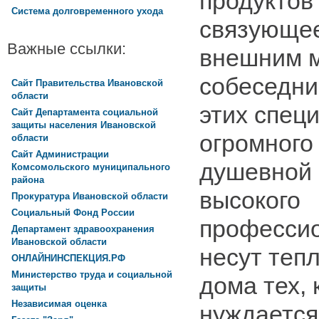
продуктов 
Система долговременного ухода
связующее
Важные ссылки:
внешним 
собеседни
Сайт Правительства Ивановской
области
этих спец
Сайт Департамента социальной
защиты населения Ивановской
огромного
области
Сайт Администрации
душевной 
Комсомольского муниципального
района
высокого
Прокуратура Ивановской области
Социальный Фонд России
профессио
Департамент здравоохранения
Ивановской области
несут теп
ОНЛАЙНИНСПЕКЦИЯ.РФ
Министерство труда и социальной
дома тех, 
защиты
Независимая оценка
нуждается