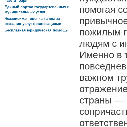
Газета "Заря"
помогая с
Единый портал государтсвенных и
муниципальных услуг
привычное
Независимая оценка качества
оказания услуг организациями
пожилым 
Бесплатная юридическая помощь
людям с и
Именно в 
повседнев
важном тр
отражение
страны — 
сопричаст
ответствен