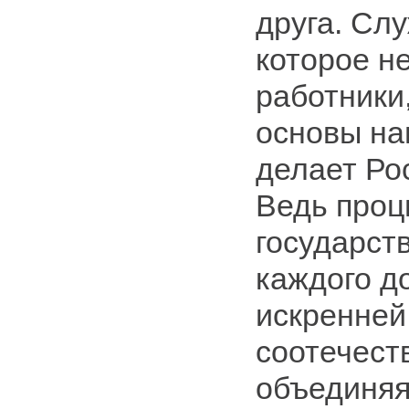
друга. Сл
которое н
работники
основы на
делает Ро
Ведь проц
государст
каждого д
искренней
соотечест
объединяя