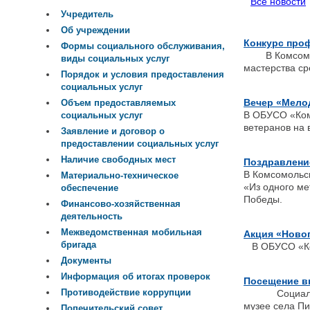
Все новости
Учредитель
Об учреждении
Конкурс про
Формы социального обслуживания,
В Комсомольс
виды социальных услуг
мастерства ср
Порядок и условия предоставления
социальных услуг
Вечер «Мелод
Объем предоставляемых
В ОБУСО «Комс
социальных услуг
ветеранов на 
Заявление и договор о
предоставлении социальных услуг
Наличие свободных мест
Поздравление
В Комсомольс
Материально-техническое
«Из одного ме
обеспечение
Победы.
Финансово-хозяйственная
деятельность
Межведомственная мобильная
Акция «Ново
бригада
В ОБУСО «Ком
Документы
Информация об итогах проверок
Посещение в
Противодействие коррупции
Социальные 
музее села Пи
Попечительский совет