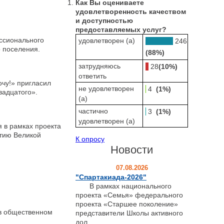
Как Вы оцениваете
удовлетворенность качеством
и доступностью
предоставляемых услуг?
ссионального
удовлетворен (а)
246
о поселения.
(88%)
затрудняюсь
28
(10%)
ответить
очу!» пригласил
не удовлетворен
4
(1%)
вадцатого».
(а)
частично
3
(1%)
удовлетворен (а)
 в рамках проекта
етию Великой
К опросу
Новости
07.08.2026
"Спартакиада-2026"
В рамках национального
проекта «Семья» федерального
проекта «Старшее поколение»
 общественном
представители Школы активного
дол...