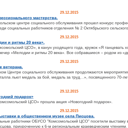
29.12.2015
фессионального мастерства.
ком центре социального обслуживания прошел конкурс профе
еди социальных работников отделения № 2 Октябрьского сельског
29.12.2015
ии и ритмы 20 века».
омольский ЦСО», в канун уходящего года, кружок «Я танцевать х
вечер «Мелодии и ритмы 20 века». Все собравшиеся – родом из «д
29.12.2015
 ветерана.
ком Центре социального обслуживания продолжаются мероприятия
талла льют медаль за бой, медаль за труд…», посвященного 70-л
29.12.2015
годний подарок»
сомольский ЦСО» прошла акция «Новогодний подарок».
29.12.2015
ыставки в общественном музее села Писцова.
работники ОБУСО "Комсомольский ЦСО" посетили выставку в
сцова, приуроченную к 6-м региональным краеведческим чтениям.